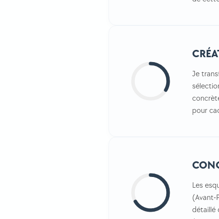
CRÉA
Je trans
sélectio
concrète
pour cad
CON
Les esq
(Avant-P
détaillé