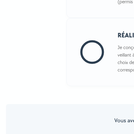
(permis 
RÉAL
Je conço
veillant
choix de
corresp
Vous av