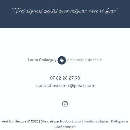
“Des espaces pensés pour respirer, vivre et durer.”
Laura Craineguy
Architecte d'intérieur
07 82 28 27 98
contact.avelarchi@gmail.com
Avel Architecture © 2026 | Site créé par
Nodoo Studio
|
Mentions Légales
|
Politique de
Confidentialité